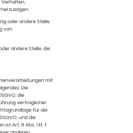
, Verhalten,
orherzusagen.
ung oder andere Stelle,
ng von
oder andere Stelle, die
atenverarbeitungen mit.
olgendes: Die
7 DSGVO, die
ührung vertraglicher
chtsgrundlage für die
 c DSGVO, und die
 Art. 6 Abs. 1 lit. f
einer anderen