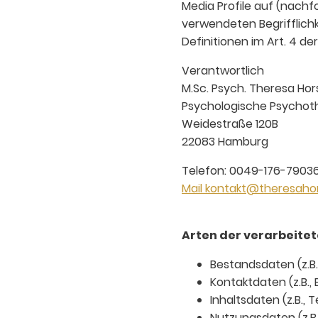
Media Profile auf (nachf
verwendeten Begrifflichke
Definitionen im Art. 4 
Verantwortlich
M.Sc. Psych. Theresa Hor
Psychologische Psychot
Weidestraße 120B
22083 Hamburg
Telefon: 0049-176-7903
Mail kontakt@theresaho
Arten der verarbeitet
Bestandsdaten (z.B
Kontaktdaten (z.B.,
Inhaltsdaten (z.B., 
Nutzungsdaten (z.B.