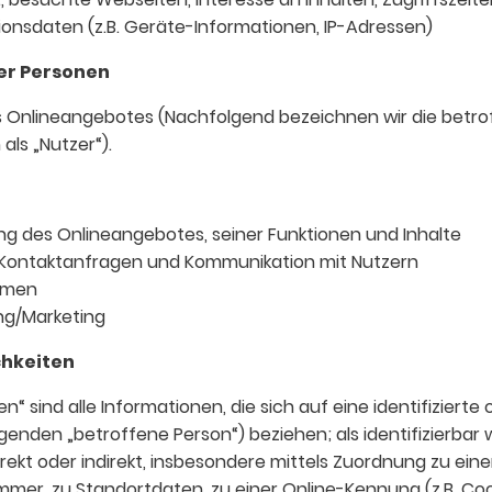
nsdaten (z.B. Geräte-Informationen, IP-Adressen)
er Personen
 Onlineangebotes (Nachfolgend bezeichnen wir die betr
ls „Nutzer“).
ng des Onlineangebotes, seiner Funktionen und Inhalte
Kontaktanfragen und Kommunikation mit Nutzern
hmen
g/Marketing
chkeiten
sind alle Informationen, die sich auf eine identifizierte o
genden „betroffene Person“) beziehen; als identifizierbar 
rekt oder indirekt, insbesondere mittels Zuordnung zu ei
mer, zu Standortdaten, zu einer Online-Kennung (z.B. Coo