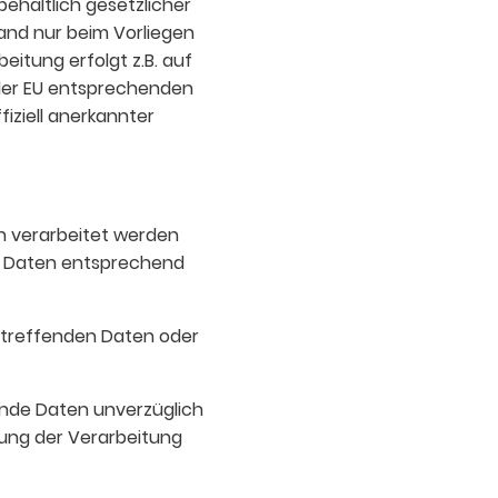
ehaltlich gesetzlicher
land nur beim Vorliegen
eitung erfolgt z.B. auf
 der EU entsprechenden
fiziell anerkannter
n verarbeitet werden
er Daten entsprechend
betreffenden Daten oder
ende Daten unverzüglich
kung der Verarbeitung