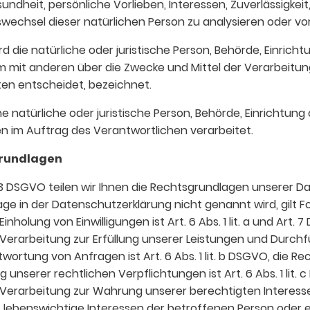
undheit, persönliche Vorlieben, Interessen, Zuverlässigkeit
swechsel dieser natürlichen Person zu analysieren oder v
rd die natürliche oder juristische Person, Behörde, Einricht
am mit anderen über die Zwecke und Mittel der Verarbeitu
n entscheidet, bezeichnet.
e natürliche oder juristische Person, Behörde, Einrichtung 
im Auftrag des Verantwortlichen verarbeitet.
rundlagen
3 DSGVO teilen wir Ihnen die Rechtsgrundlagen unserer D
ge in der Datenschutzerklärung nicht genannt wird, gilt F
nholung von Einwilligungen ist Art. 6 Abs. 1 lit. a und Art. 
Verarbeitung zur Erfüllung unserer Leistungen und Durchf
tung von Anfragen ist Art. 6 Abs. 1 lit. b DSGVO, die Re
g unserer rechtlichen Verpflichtungen ist Art. 6 Abs. 1 lit.
erarbeitung zur Wahrung unserer berechtigten Interessen ist
s lebenswichtige Interessen der betroffenen Person oder 