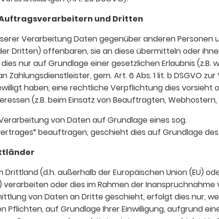
uftragsverarbeitern und Dritten
nserer Verarbeitung Daten gegenüber anderen Personen
er Dritten) offenbaren, sie an diese übermitteln oder ihne
dies nur auf Grundlage einer gesetzlichen Erlaubnis (z.B.
an Zahlungsdienstleister, gem. Art. 6 Abs. 1 lit. b DSGVO zu
ngewilligt haben, eine rechtliche Verpflichtung dies vorsieh
eressen (z.B. beim Einsatz von Beauftragten, Webhostern, 
r Verarbeitung von Daten auf Grundlage eines sog.
ertrages“ beauftragen, geschieht dies auf Grundlage des
ttländer
m Drittland (d.h. außerhalb der Europäischen Union (EU) o
 verarbeiten oder dies im Rahmen der Inanspruchnahme v
ttlung von Daten an Dritte geschieht, erfolgt dies nur, we
n Pflichten, auf Grundlage Ihrer Einwilligung, aufgrund ein