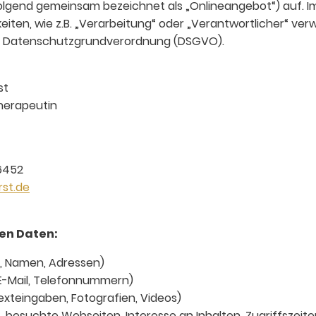
olgend gemeinsam bezeichnet als „Onlineangebot“) auf. Im 
iten, wie z.B. „Verarbeitung“ oder „Verantwortlicher“ verw
der Datenschutzgrundverordnung (DSGVO).
st
herapeutin
6452
rst.de
en Daten:
., Namen, Adressen)
 E-Mail, Telefonnummern)
Texteingaben, Fotografien, Videos)
, besuchte Webseiten, Interesse an Inhalten, Zugriffszeite